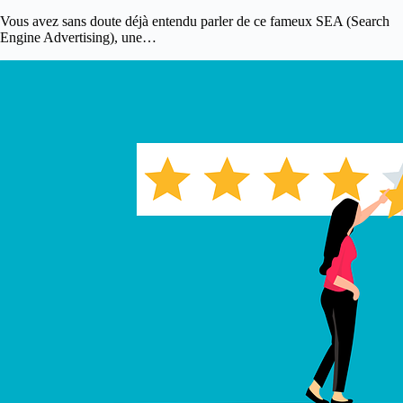
Vous avez sans doute déjà entendu parler de ce fameux SEA (Search
Engine Advertising), une…