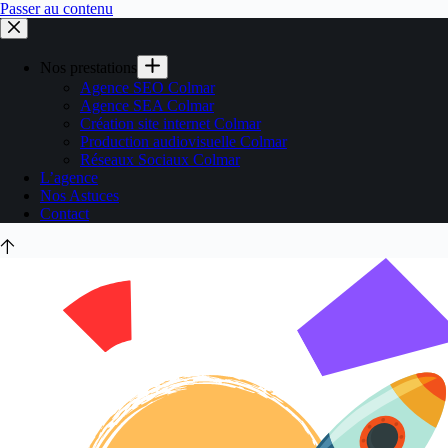
Passer au contenu
Nos prestations
Agence SEO Colmar
Agence SEA Colmar
Création site internet Colmar
Production audiovisuelle Colmar
Réseaux Sociaux Colmar
L’agence
Nos Astuces
Contact