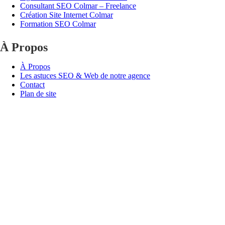
Consultant SEO Colmar – Freelance
Création Site Internet Colmar
Formation SEO Colmar
À Propos
À Propos
Les astuces SEO & Web de notre agence
Contact
Plan de site