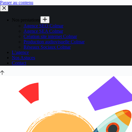
Passer au contenu
Nos prestations
Agence SEO Colmar
Agence SEA Colmar
Création site internet Colmar
Production audiovisuelle Colmar
Réseaux Sociaux Colmar
L’agence
Nos Astuces
Contact