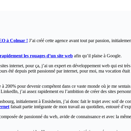
EO à Colmar !
J’ai créé cette agence avant tout par passion, initialem
apidement les rouages d’un site web
afin qu’il plaise à Google.
 sites internet, pour ça, j’ai un expert en développement web qui est tr
rs été depuis petit passionné par internet, pour moi, ma vocation étai
ne à 200% pour devenir compétent dans ce vaste monde où je me sentais 
inkedIn, j’ai assez rapidement eu l’ambition de créer des sites personnel
rasbourg, initialement à Ensisheim, j’ai donc fait le trajet avec soif d
ernet
faisait partie intégrante de mon travail au quotidien, entouré d’ex
composée de passionné du web, avide de connaissance et avec la même a