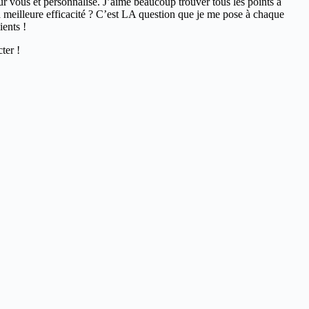
r vous et personnalisé. J’aime beaucoup trouver tous les points à
a meilleure efficacité ? C’est LA question que je me pose à chaque
ients !
ter !