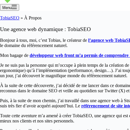
Menu
TobiaSEO
»
À Propos
Une agence web dynamique : TobiaSEO
Bonjour à tous, moi, c’est Tobias, le créateur de
l’agence web TobiaS
le domaine du référencement naturel.
Mon bagage de
développeur web front m’a permis de comprendre r
Je ne suis pas la personne qui m’occupe à plein temps de la création de
ergonomique) qu’à l’implémentation (performance, design…). J’ai toujou
un jour, j’ai découvert le magnifique monde du référencement naturel.
À la suite de cette découverte, j’ai décidé de me lancer dans ce domai
reconnus dans le domaine SEO et veille au quotidien sur Twitter (X) et L
Puis, à la suite de mon chemin, j’ai travaillé dans une agence web à St
suis très fier d’avoir acquéri aujourd’hui. Le
référencement de site int
Toute cette aventure m’a amené à créer TobiaSEO, une agence qui est 
mieux nos clients et nos sites personnels.