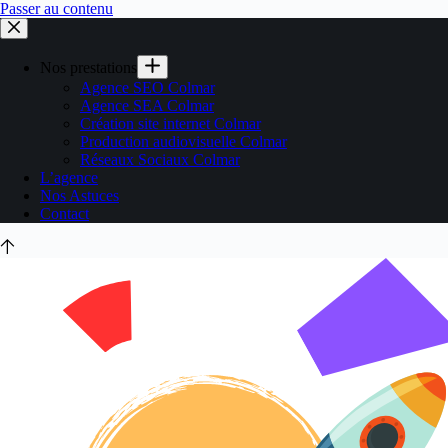
Passer au contenu
Nos prestations
Agence SEO Colmar
Agence SEA Colmar
Création site internet Colmar
Production audiovisuelle Colmar
Réseaux Sociaux Colmar
L’agence
Nos Astuces
Contact