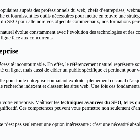
populaires auprès des professionnels du web, chefs d’entreprises, webm
 et fournissent les outils nécessaires pour mettre en œuvre une straté
ti du SEO pour atteindre vos objectifs commerciaux, nos formations peuv
naturel évolue constamment avec l’évolution des technologies et des co
 ligne face aux concurrents.
eprise
essité incontournable. En effet, le référencement naturel représente souv
té en ligne, mais aussi de cibler un public spécifique et pertinent pour v
e pour toute entreprise souhaitant exploiter pleinement ce canal d’acqu
de recherche indexent et classent les sites web. Une fois ces fondamenta
 votre entreprise. Maîtriser
les techniques avancées du SEO
, telles 
ignificatif. Ces compétences peuvent vous permettre non seulement d’am
ise n’est pas seulement une option intéressante : c’est une nécessité ab