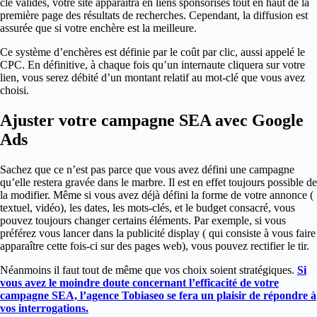
clé validés, votre site apparaîtra en liens sponsorisés tout en haut de la
première page des résultats de recherches. Cependant, la diffusion est
assurée que si votre enchère est la meilleure.
Ce système d’enchères est définie par le coût par clic, aussi appelé le
CPC. En définitive, à chaque fois qu’un internaute cliquera sur votre
lien, vous serez débité d’un montant relatif au mot-clé que vous avez
choisi.
Ajuster votre campagne SEA avec Google
Ads
Sachez que ce n’est pas parce que vous avez défini une campagne
qu’elle restera gravée dans le marbre. Il est en effet toujours possible de
la modifier. Même si vous avez déjà défini la forme de votre annonce (
textuel, vidéo), les dates, les mots-clés, et le budget consacré, vous
pouvez toujours changer certains éléments. Par exemple, si vous
préférez vous lancer dans la publicité display ( qui consiste à vous faire
apparaître cette fois-ci sur des pages web), vous pouvez rectifier le tir.
Néanmoins il faut tout de même que vos choix soient stratégiques.
Si
vous avez le moindre doute concernant l’efficacité de votre
campagne SEA, l’agence Tobiaseo se fera un plaisir de répondre à
vos interrogations.